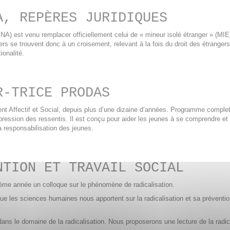
A, REPÈRES JURIDIQUES
) est venu remplacer officiellement celui de « mineur isolé étranger » (MIE
ers se trouvent donc à un croisement, relevant à la fois du droit des étrangers 
ionalité.
R-TRICE PRODAS
Affectif et Social, depuis plus d’une dizaine d’années. Programme complet,
pression des ressentis. Il est conçu pour aider les jeunes à se comprendre 
la responsabilisation des jeunes.
NTION ET TRAVAIL SOCIAL
ème année un colloque sur le phénomène de radicalisation.
ue les sciences humaines nous apportent sur la radicalisation et sa préventio
s le domaine de la radicalisation. Nous proposerons une lecture de la radica