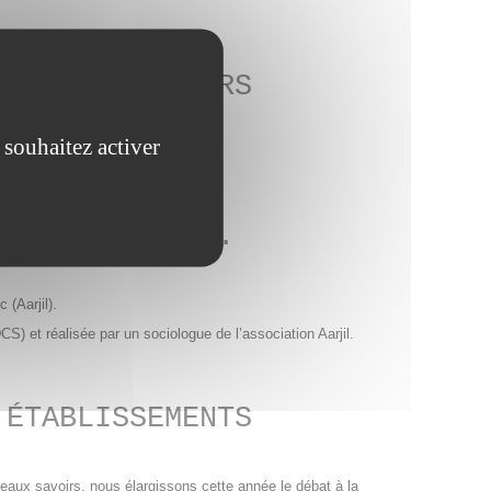
VUES D’AILLEURS
e formation
 souhaitez activer
#3 : LE RURAL.
 (Aarjil).
S) et réalisée par un sociologue de l’association Aarjil.
 ÉTABLISSEMENTS
veaux savoirs, nous élargissons cette année le débat à la