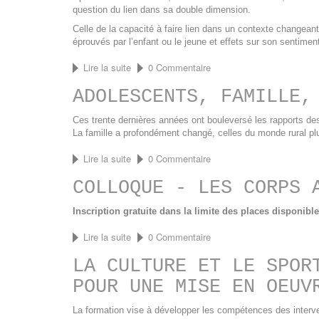
dans
question du lien dans sa double dimension.
l'Hérault
#3
Celle de la capacité à faire lien dans un contexte changeant
:
éprouvés par l’enfant ou le jeune et effets sur son sentiment
le
rural.
Lire la suite
de
0 Commentaire
Diagnostic
Assises
et
ADOLESCENTS, FAMILLE,
nationales
pistes
des
d'action
foyers
Ces trente dernières années ont bouleversé les rapports des 
de
La famille a profondément changé, celles du monde rural plu
l'enfance
et
Lire la suite
de
0 Commentaire
des
Adolescents,
établissements
COLLOQUE - LES CORPS 
famille,
publics
familles
de
Inscription gratuite dans la limite des places disponibl
la
protection
Lire la suite
de
0 Commentaire
de
Colloque
l'enfance
LA CULTURE ET LE SPOR
-
Les
POUR UNE MISE EN OEUV
Corps
adolescents
La formation vise à développer les compétences des intervena
-