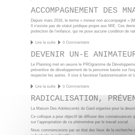
Mieux
ACCOMPAGNEMENT DES MN
comprendre
pour
mieux
Depuis mars 2016, le terme « mineur non accompagné » (MNA
accompagner
Il n’existe pas de statut juridique propre aux MIE. Ces derni
protection de l’enfance, qui ne pose aucune condition de nat
Lire la suite
de
0 Commentaire
Accompagnement
DEVENIR UN-E ANIMATEU
des
MNA,
repères
Le Planning met en oeuvre le PROgramme de Développement 
juridiques
préventive de développement de la personne basée sur l'ex
respecter les autres. Il vise à favoriser l'autonomisation et 
Lire la suite
de
0 Commentaire
Devenir
RADICALISATION, PRÉVE
un-
e
animateur-
La Maison Des Adolescents du Gard organise pour la deuxi
trice
Ce colloque a pour objectif de diffuser des connaissances q
Prodas
sur l’appropriation de ce phénomène par le travail social.
Nous commencerons par un état des lieux de la recherche dan