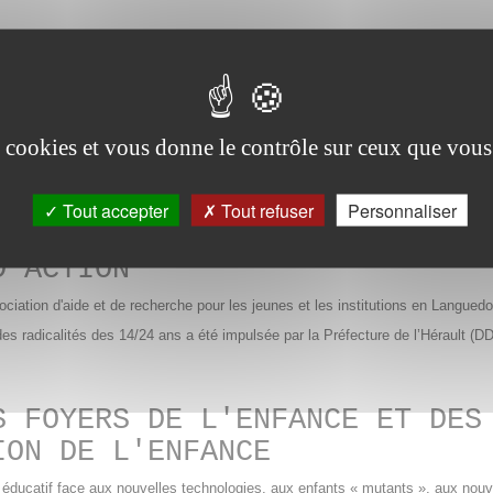
 ET DESISTANCES VUES D’ICI, 
 prévention des processus de radicalisation vous propose un jour et demi d
es cookies et vous donne le contrôle sur ceux que vous
Tout accepter
Tout refuser
Personnaliser
É DES JEUNES DANS L'HÉRAULT 
D'ACTION
ation d'aide et de recherche pour les jeunes et les institutions en Languedoc
es radicalités des 14/24 ans a été impulsée par la Préfecture de l’Hérault (DDC
S FOYERS DE L'ENFANCE ET DES
ION DE L'ENFANCE
te éducatif face aux nouvelles technologies, aux enfants « mutants », aux nou