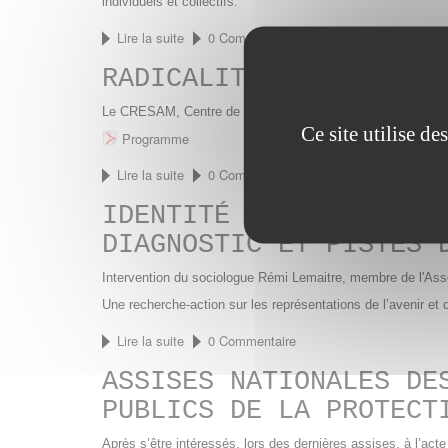
individuels et collectifs.
Lire la suite
de
0 Commentaire
Radicalisation,
RADICALITÉS VIOLENTES
prévention
et
travail
Le CRESAM, Centre de Ressources En Santé Mentale pour la
social
Ce site utilise d
Programme
Lire la suite
de
0 Commentaire
RADICALITÉS
IDENTITÉ ET RADICALIT
VIOLENTES
ET
DIAGNOSTIC ET PISTES 
DESISTANCES
Vues
Intervention du sociologue Rémi Lemaitre, membre de l'Associ
d’ici,
vues
Une recherche-action sur les représentations de l’avenir et d
d’ailleurs
Lire la suite
de
0 Commentaire
Identité
ASSISES NATIONALES DE
et
radicalité
PUBLICS DE LA PROTECT
des
jeunes
Après s’être intéressés, lors des dernières assises, à l’ac