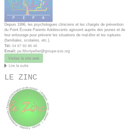
et
Addictologie
Depuis 1996, les psychologues cliniciens et les chargés de prévention
du Point Écoute Parents Adolescents agissent auprès des jeunes et de
leur entourage pour prévenir les situations de mal-être et les ruptures
(familiales, scolaires, etc.).
Tél:
04 67 60 86 46
Email:
pe.Montpellier@groupe-sos.org
Visitez le site web
Lire la suite
de
Point
LE ZINC
Ecoute
Parents
Adolescents
(PEPA)
/
Groupe
SOS