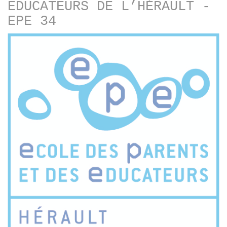
EDUCATEURS DE L’HÉRAULT -
d'Etudes
et
EPE 34
de
Recherche
sur
l'Intervention
Sociale