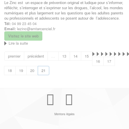
Le Zinc est un espace de prévention original et ludique pour s’informer,
réfléchir, s’interroger et s’exprimer sur les drogues, l’alcool, les mondes
numériques et plus largement sur les questions que les adultes parents
ou professionnels et adolescents se posent autour de l’adolescence.
Tél:
04 99 23 45 04
Email:
lezinc@amtarcenciel.fr
Visitez le site web
Lire la suite
de
Le
Zinc
premier
précédent
…
13
14
15
16
17
18
19
20
21
Youtube
Facebook
Mentions légales