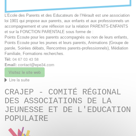
L’Ecole des Parents et des Educateurs de l’Hérault est une association
loi 1901 qui propose aux parents, aux enfants et aux professionnels un
accompagnement et une réflexion sur la relation PARENTS-ENFANTS
et sur la FONCTION PARENTALE sous forme de :
Points Ecoute pour les parents accompagnés ou non de leurs enfants,
Points Ecoute pour les jeunes et leurs parents, Animations (Groupe de
parole, Soirées débats, Rencontres parents-professionnels), Médiation
Familiale, Formations recherches.
Tél:
04 67 03 43 58
Email:
contact@epe34.com
Visitez le site web
Lire la suite
de
Ecole
CRAJEP - COMITÉ RÉGIONAL
des
Parents
DES ASSOCIATIONS DE LA
et
des
JEUNESSE ET DE L'EDUCATION
Educateurs
POPULAIRE
de
l’Hérault
-
EPE