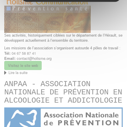
des
Associations
de
la
Jeunesse
et
de
Ses activités, historiquement ciblées sur le département de l’Hérault, se
l'Education
développent actuellement à l’ensemble du territoire.
Populaire
Les missions de l’association s’organisent autourde 4 pôles de travail :
Tél:
04 67 58 87 41
Email:
contact@holisme.org
Visitez le site web
Lire la suite
de
Holisme
ANPAA - ASSOCIATION
NATIONALE DE PRÉVENTION EN
ALCOOLOGIE ET ADDICTOLOGIE