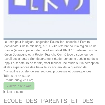
Le Leris pour la région Languedoc Roussillon, associé à Fors-rs
(coordinateur de la mission), à l'ETSUP, référent pour la région Ile de
France (école supérieur de travail social) et l'IRTESS référent pour la
région Bourgogne et la Région Franche Comté (école supérieur de
travail social dotée d'un département étude recherche spécialisé dans
l'appui aux acteurs de terrain) vont réaliser une étude sur la perception
et des expériences des travailleurs sociaux de la question de
l'invisibilité sociale, de ses sources, processus et conséquences.
Tél:
06 21 46 63 82
Email:
leris@leris.org
Visitez le site web
Lire la suite
de
LERIS
ECOLE DES PARENTS ET DES
-
Laboratoire