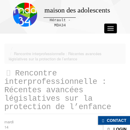
maison des adolescents
Hérault -
MDA34
Toggle
navigation
Panneau de gestion des cookies
Rencontre interprofessionnelle : Récentes avancées
législatives sur la protection de l’enfance
Rencontre
interprofessionnelle :
Récentes avancées
législatives sur la
protection de l’enfance
CONTACT
mardi
14
LOGIN