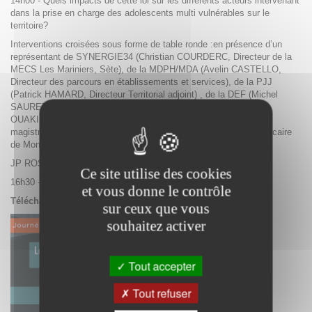
14h00 - Quels impacts de cette loi sur les différents acteurs intervenant
dans la prise en charge des adolescents multi vulnérables sur le
territoire?
Interventions croisées sous forme de table ronde :en présence d’un
représentant de SYNERGIE34 (Christian COURDERC, Directeur de la
MECS Les Mariniers, Sète), de la MDPH/MDA (Avelin CASTELLO,
Directeur des parcours en établissements et services), de la PJJ
(Patrick HAMARD, Directeur Territorial adjoint) , de la DEF (Michel
SAURET, Directeur adjoint DEF34), du MPEA (Diane PURPER-
OUAKIL, Professeur pédopsychiatrie CHU de Montpellier), et un
magistrat (Caroline SALVIEJO, juge des enfants au Tribunal Judicaire
de Montpellier).
JP ROSENCZVEIG sera le Grand Témoin de ces échanges.
Ce site utilise des cookies
16h30 - Conclusion de la journée
et vous donne le contrôle
Télécharger le plan détaillé d'accès à l'amphithéâtre
sur ceux que vous
souhaitez activer
Tout accepter
Tout refuser