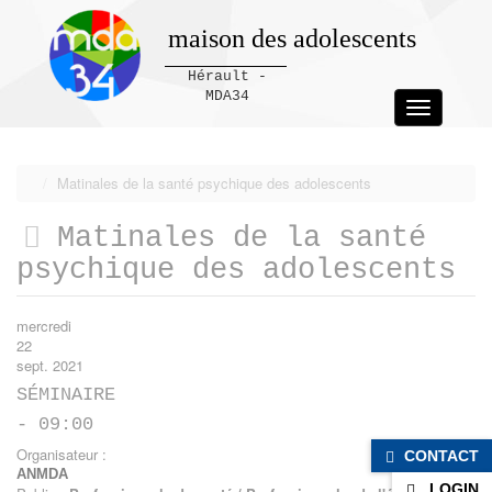
maison des adolescents
Hérault -
MDA34
Toggle
navigation
Panneau de gestion des cookies
Matinales de la santé psychique des adolescents
Matinales de la santé
psychique des adolescents
mercredi
22
sept. 2021
SÉMINAIRE
- 09:00
Organisateur :
CONTACT
ANMDA
LOGIN