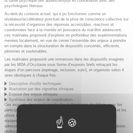
la santé psychique des adolescent(e)s en coordination avec des
psychologues libéraux.
Au-delà du contexte actuel, qui a pu fonctionner comme un
révélateur/accélérateur ponctuel de la prise de conscience collective sur
la nécessité d’organiser des réponses accessibles, réactives et
coordonnées face à la montée en puissance du mal-être adolescent,
ces matinales proposent d’explorer en profondeur des expérimentations
menées localement, en vue de cerner l’ensemble des enjeux à prendre
en compte dans la structuration de dispositifs concertés, efficients,
pérennes et soutenables.
Les matinales proposent une immersion dans les dispositifs imaginés
par les MDA d’Occitanie sous forme d’exposés brefs retraçant les
étapes d’un parcours (repérage, inclusion, suivi), et organisés selon 4
axes identiques à chaque fois :
Description d'outils techniques
Illustration par des vignettes cliniques
Exposé des enjeux éthiques
Synthèse des enjeux de coordination.
Ces exposés donneront ensuite lieu à des temps de débats avec les
participants, favorisant ainsi la mise en discussion des contenus et les
prises de paroles de l’ensemble des acteurs concernés : usagers,
équipes des MDA, coordinateurs de dispositifs, professionnels
adresseurs/orienteurs, psychologues libéraux, ordres et/ou fédérations
professionnelles, équipes de MDA impliquées dans le dispositif