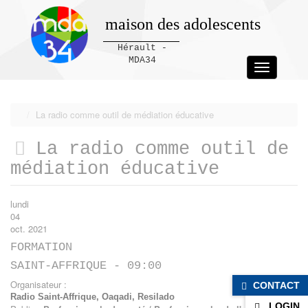
maison des adolescents
Hérault -
MDA34
Toggle
navigation
Panneau de gestion des cookies
La radio comme outil de médiation éducative
La radio comme outil de
médiation éducative
lundi
04
oct. 2021
FORMATION
SAINT-AFFRIQUE - 09:00
Organisateur :
CONTACT
Radio Saint-Affrique, Oaqadi, Resilado
LOGIN