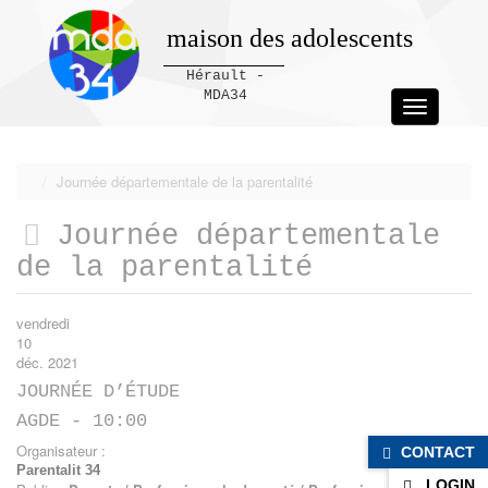
maison des adolescents
Hérault -
MDA34
Toggle
navigation
Panneau de gestion des cookies
Journée départementale de la parentalité
Journée départementale
de la parentalité
vendredi
10
déc. 2021
JOURNÉE D’ÉTUDE
AGDE - 10:00
Organisateur :
CONTACT
Parentalit 34
LOGIN